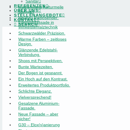
Sanitär
REFERENZEN
Medienwand Kulturmeile
ÜBER UNS
Stuttgart
STELLENANGEBOTE
Neubau Radiosender:
KONTAKT
Edelstahlfassade in
SEARCH
Winkelstehfalztechnik
Schwarzwälder Präzision.
Warme Farben – zeitloses
Design.
Glänzende Edelstahl-
Verbindung.
Shops mit Perspektiven.
Bunte Wartezeiten.
Der Bogen ist gespannt.
Ein Hoch auf den Kontrast.
Erweitertes Produktportfolio.
Schlichte Eleganz.
Vielversprechend!
Gesalzene Aluminium-
Fassade.
Neue Fassade – aber
sicher!
G30 – Elox(s)anierung