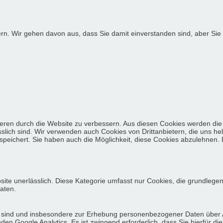
ern. Wir gehen davon aus, dass Sie damit einverstanden sind, aber S
eren durch die Website zu verbessern. Aus diesen Cookies werden die 
slich sind. Wir verwenden auch Cookies von Drittanbietern, die uns he
eichert. Sie haben auch die Möglichkeit, diese Cookies abzulehnen. D
site unerlässlich. Diese Kategorie umfasst nur Cookies, die grundlege
aten.
lich sind und insbesondere zur Erhebung personenbezogener Daten über
n Google Analytics. Es ist zwingend erforderlich, dass Sie hierfür di