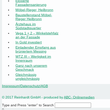
Eloxierte
Fassadensanierung
Möbel-Rieger, Heilbronn
Baustellenstand Möbel-
Rieger Heilbronn
Ärztehaus im
Südstadtquartier
Vega 1 + 2 – Winkelstehfalz
an der Fassade
In Gold investiert
Einladender Empfang aus
brüniertem Messing
WTZ.III – Wertigkeit im
Innenraum
Ganz nach unserem
Geschmack
Gleichmässig
ungleichmässig
Impressum
|
Datenschutz
|
AGB
© 2017 Reinhardt GmbH - produced by
ABC- Onlinemedien
Type and Press “enter” to Search