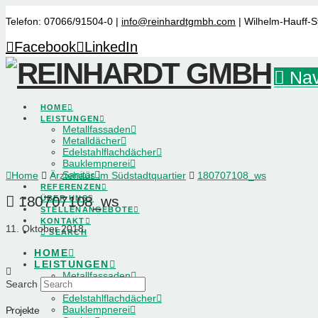
Telefon: 07066/91504-0 |
info@reinhardtgmbh.com
| Wilhelm-Hauff-S
Facebook
LinkedIn
Nav
HOME
LEISTUNGEN
Metallfassaden
Metalldächer
Edelstahlflachdächer
Bauklempnerei
Sanitär
Home
Ärztehaus im Südstadtquartier
180707108_ws
REFERENZEN
180707108_ws
ÜBER UNS
STELLENANGEBOTE
KONTAKT
11. Oktober 2018
SEARCH
HOME
LEISTUNGEN
Metallfassaden
Search
Metalldächer
Edelstahlflachdächer
Bauklempnerei
Projekte