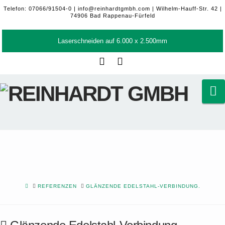
Telefon: 07066/91504-0 |
info@reinhardtgmbh.com
| Wilhelm-Hauff-Str. 42 |
74906 Bad Rappenau-Fürfeld
Laserschneiden auf 6.000 x 2.500mm
Facebook
LinkedIn
N
HOME
REFERENZEN
GLÄNZENDE EDELSTAHL-VERBINDUNG.