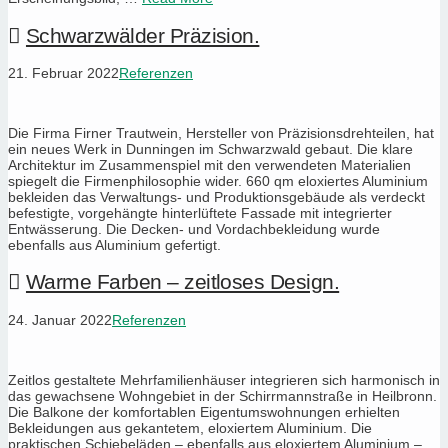
Schwarzwälder Präzision.
21. Februar 2022
Referenzen
Die Firma Firner Trautwein, Hersteller von Präzisionsdrehteilen, hat
ein neues Werk in Dunningen im Schwarzwald gebaut. Die klare
Architektur im Zusammenspiel mit den verwendeten Materialien
spiegelt die Firmenphilosophie wider. 660 qm eloxiertes Aluminium
bekleiden das Verwaltungs- und Produktionsgebäude als verdeckt
befestigte, vorgehängte hinterlüftete Fassade mit integrierter
Entwässerung. Die Decken- und Vordachbekleidung wurde
ebenfalls aus Aluminium gefertigt.
Warme Farben – zeitloses Design.
24. Januar 2022
Referenzen
Zeitlos gestaltete Mehrfamilienhäuser integrieren sich harmonisch in
das gewachsene Wohngebiet in der Schirrmannstraße in Heilbronn.
Die Balkone der komfortablen Eigentumswohnungen erhielten
Bekleidungen aus gekantetem, eloxiertem Aluminium. Die
praktischen Schiebeläden – ebenfalls aus eloxiertem Aluminium –