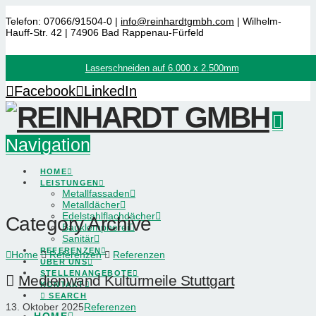
Telefon: 07066/91504-0 |
info@reinhardtgmbh.com
| Wilhelm-
Hauff-Str. 42 | 74906 Bad Rappenau-Fürfeld
Laserschneiden auf 6.000 x 2.500mm
Facebook
LinkedIn
Navigation
HOME
LEISTUNGEN
Metallfassaden
Metalldächer
Edelstahlflachdächer
Category Archive
Bauklempnerei
Sanitär
REFERENZEN
Home
Referenzen
Referenzen
ÜBER UNS
STELLENANGEBOTE
Medienwand Kulturmeile Stuttgart
KONTAKT
SEARCH
13. Oktober 2025
Referenzen