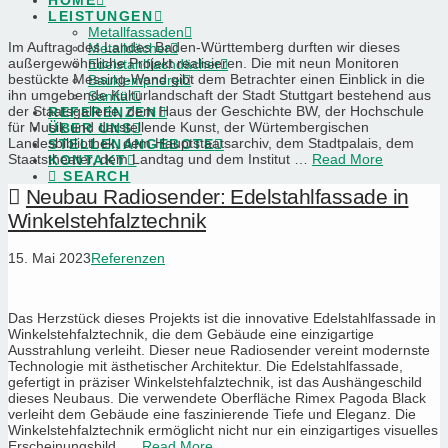
HOME
LEISTUNGEN
Metallfassaden
Im Auftrag des Landes Baden-Württemberg durften wir dieses
Metalldächer
außergewöhnliche Projekt realisieren. Die mit neun Monitoren
Edelstahlflachdächer
bestückte Messing-Wand gibt dem Betrachter einen Einblick in die
Bauklempnerei
ihn umgebende Kulturlandschaft der Stadt Stuttgart bestehend aus
Sanitär
der Staatsgallerie, dem Haus der Geschichte BW, der Hochschule
REFERENZEN
für Musik und darstellende Kunst, der Würtembergischen
ÜBER UNS
Landesbibliothek, dem Hauptstaatsarchiv, dem Stadtpalais, dem
STELLENANGEBOTE
Staatstheater, dem Landtag und dem Institut …
Read More
KONTAKT
SEARCH
Neubau Radiosender: Edelstahlfassade in
Winkelstehfalztechnik
15. Mai 2023
Referenzen
Das Herzstück dieses Projekts ist die innovative Edelstahlfassade in
Winkelstehfalztechnik, die dem Gebäude eine einzigartige
Ausstrahlung verleiht. Dieser neue Radiosender vereint modernste
Technologie mit ästhetischer Architektur. Die Edelstahlfassade,
gefertigt in präziser Winkelstehfalztechnik, ist das Aushängeschild
dieses Neubaus. Die verwendete Oberfläche Rimex Pagoda Black
verleiht dem Gebäude eine faszinierende Tiefe und Eleganz. Die
Winkelstehfalztechnik ermöglicht nicht nur ein einzigartiges visuelles
Erscheinungsbild, …
Read More