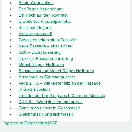
Bunte Wartezeiten.
Der Bogen ist gespannt.
Ein Hoch auf den Kontrast.
Erweitertes Produktportfolio.
Schlichte Eleganz.
Vielversprechend!
Gesalzene Aluminium-Fassade.
Neue Fassade – aber sicher!
G30 – Elox(s)anierung
Eloxierte Fassadensanierung
Möbel-Rieger, Heilbronn
Baustellenstand Möbel-Rieger Heilbronn
Ärztehaus im Südstadtquartier
Vega 1 + 2 – Winkelstehfalz an der Fassade
In Gold investiert
Einladender Empfang aus brüniertem Messing
WTZ.III – Wertigkeit im Innenraum
Ganz nach unserem Geschmack
Gleichmässig ungleichmässig
Impressum
|
Datenschutz
|
AGB