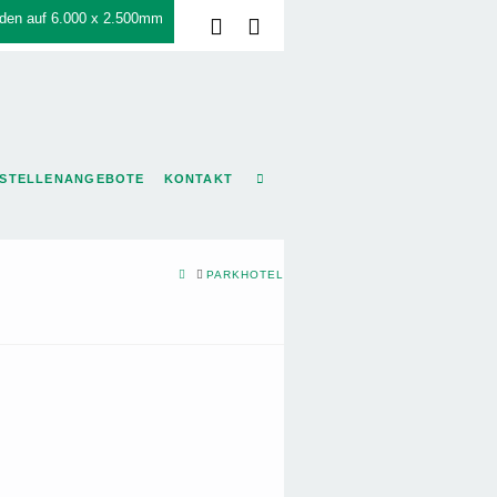
den auf 6.000 x 2.500mm
Facebook
LinkedIn
STELLENANGEBOTE
KONTAKT
HOME
PARKHOTEL