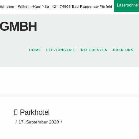
Laserschnei
mbh.com
| Wilhelm-Hauff-Str. 42 | 74906 Bad Rappenau-Fürfeld
HOME
LEISTUNGEN
REFERENZEN
ÜBER UNS
Parkhotel
17. September 2020