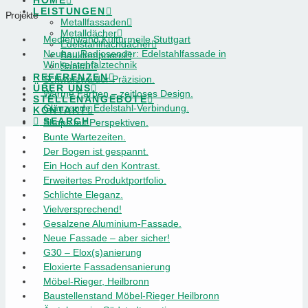
HOME
LEISTUNGEN
Projekte
Metallfassaden
Metalldächer
Medienwand Kulturmeile Stuttgart
Edelstahlflachdächer
Neubau Radiosender: Edelstahlfassade in
Bauklempnerei
Winkelstehfalztechnik
Sanitär
REFERENZEN
Schwarzwälder Präzision.
ÜBER UNS
Warme Farben – zeitloses Design.
STELLENANGEBOTE
Glänzende Edelstahl-Verbindung.
KONTAKT
SEARCH
Shops mit Perspektiven.
Bunte Wartezeiten.
Der Bogen ist gespannt.
Ein Hoch auf den Kontrast.
Erweitertes Produktportfolio.
Schlichte Eleganz.
Vielversprechend!
Gesalzene Aluminium-Fassade.
Neue Fassade – aber sicher!
G30 – Elox(s)anierung
Eloxierte Fassadensanierung
Möbel-Rieger, Heilbronn
Baustellenstand Möbel-Rieger Heilbronn