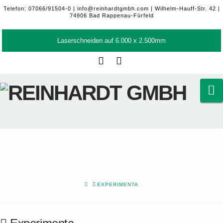
Telefon: 07066/91504-0 |
info@reinhardtgmbh.com
| Wilhelm-Hauff-Str. 42 |
74906 Bad Rappenau-Fürfeld
Laserschneiden auf 6.000 x 2.500mm
Facebook
LinkedIn
N
HOME
EXPERIMENTA