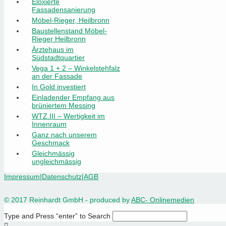
Eloxierte
Fassadensanierung
Möbel-Rieger, Heilbronn
Baustellenstand Möbel-
Rieger Heilbronn
Ärztehaus im
Südstadtquartier
Vega 1 + 2 – Winkelstehfalz
an der Fassade
In Gold investiert
Einladender Empfang aus
brüniertem Messing
WTZ.III – Wertigkeit im
Innenraum
Ganz nach unserem
Geschmack
Gleichmässig
ungleichmässig
Impressum
|
Datenschutz
|
AGB
© 2017 Reinhardt GmbH - produced by
ABC- Onlinemedien
Type and Press “enter” to Search