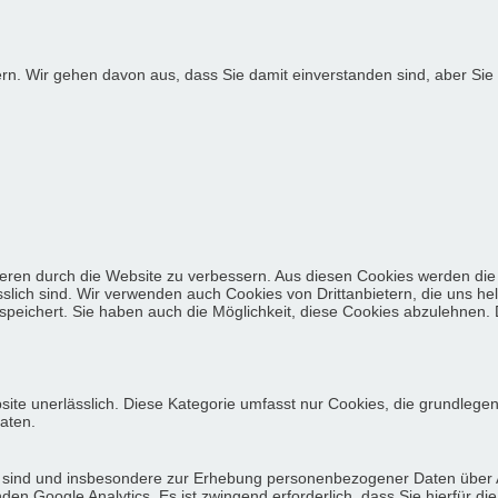
ern. Wir gehen davon aus, dass Sie damit einverstanden sind, aber S
eren durch die Website zu verbessern. Aus diesen Cookies werden die 
slich sind. Wir verwenden auch Cookies von Drittanbietern, die uns he
eichert. Sie haben auch die Möglichkeit, diese Cookies abzulehnen. D
site unerlässlich. Diese Kategorie umfasst nur Cookies, die grundlege
aten.
lich sind und insbesondere zur Erhebung personenbezogener Daten über
n Google Analytics. Es ist zwingend erforderlich, dass Sie hierfür di