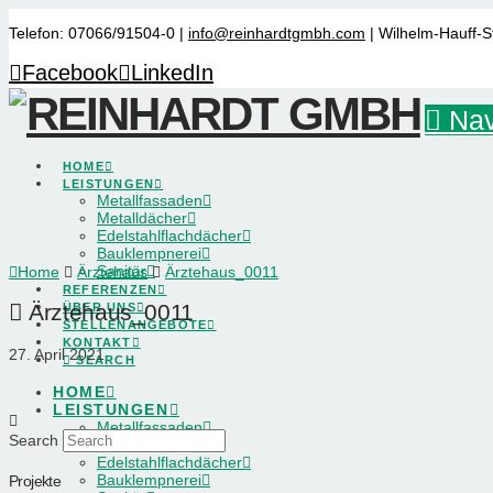
Telefon: 07066/91504-0 |
info@reinhardtgmbh.com
| Wilhelm-Hauff-S
Facebook
LinkedIn
Nav
HOME
LEISTUNGEN
Metallfassaden
Metalldächer
Edelstahlflachdächer
Bauklempnerei
Sanitär
Home
Ärztehaus
Ärztehaus_0011
REFERENZEN
Ärztehaus_0011
ÜBER UNS
STELLENANGEBOTE
KONTAKT
27. April 2021
SEARCH
HOME
LEISTUNGEN
Metallfassaden
Search
Metalldächer
Edelstahlflachdächer
Bauklempnerei
Projekte