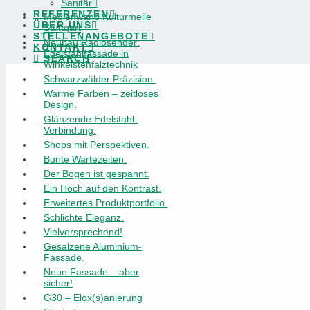
Sanitär
REFERENZEN
Medienwand Kulturmeile
ÜBER UNS
Stuttgart
STELLENANGEBOTE
Neubau Radiosender:
KONTAKT
Edelstahlfassade in
SEARCH
Winkelstehfalztechnik
Schwarzwälder Präzision.
Warme Farben – zeitloses
Design.
Glänzende Edelstahl-
Verbindung.
Shops mit Perspektiven.
Bunte Wartezeiten.
Der Bogen ist gespannt.
Ein Hoch auf den Kontrast.
Erweitertes Produktportfolio.
Schlichte Eleganz.
Vielversprechend!
Gesalzene Aluminium-
Fassade.
Neue Fassade – aber
sicher!
G30 – Elox(s)anierung