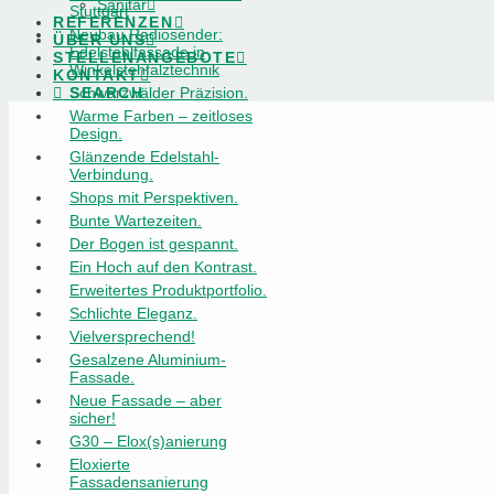
Sanitär
Stuttgart
REFERENZEN
Neubau Radiosender:
ÜBER UNS
Edelstahlfassade in
STELLENANGEBOTE
Winkelstehfalztechnik
KONTAKT
Schwarzwälder Präzision.
SEARCH
Warme Farben – zeitloses
Design.
Glänzende Edelstahl-
Verbindung.
Shops mit Perspektiven.
Bunte Wartezeiten.
Der Bogen ist gespannt.
Ein Hoch auf den Kontrast.
Erweitertes Produktportfolio.
Schlichte Eleganz.
Vielversprechend!
Gesalzene Aluminium-
Fassade.
Neue Fassade – aber
sicher!
G30 – Elox(s)anierung
Eloxierte
Fassadensanierung