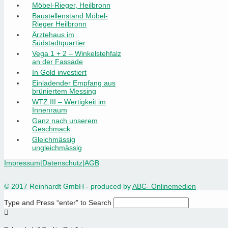
Möbel-Rieger, Heilbronn
Baustellenstand Möbel-
Rieger Heilbronn
Ärztehaus im
Südstadtquartier
Vega 1 + 2 – Winkelstehfalz
an der Fassade
In Gold investiert
Einladender Empfang aus
brüniertem Messing
WTZ.III – Wertigkeit im
Innenraum
Ganz nach unserem
Geschmack
Gleichmässig
ungleichmässig
Impressum
|
Datenschutz
|
AGB
© 2017 Reinhardt GmbH - produced by
ABC- Onlinemedien
Type and Press “enter” to Search