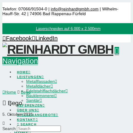
Telefon: 07066/91504-0 |
info@reinhardtgmbh.com
| Wilhelm-
Hauff-Str. 42 | 74906 Bad Rappenau-Fürfeld
Laserschneiden auf 6.000 x 2.500mm
Facebook
LinkedIn
Navigation
HOME
LEISTUNGEN
Metallfassaden
Metalldächer
Edelstahlflachdächer
Home
Bego
Bauklempnerei
Sanitär
Bego
REFERENZEN
ÜBER UNS
5. Oktober 2021
STELLENANGEBOTE
KONTAKT
SEARCH
Search