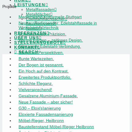
HOME
LEISTUNGEN
Projekte
Metallfassaden
Metalldächer
Medienwand Kulturmeile Stuttgart
Edelstahlflachdächer
Neubau Radiosender: Edelstahlfassade in
Bauklempnerei
Winkelstehfalztechnik
Sanitär
REFERENZEN
Schwarzwälder Präzision.
ÜBER UNS
Warme Farben – zeitloses Design.
STELLENANGEBOTE
Glänzende Edelstahl-Verbindung.
KONTAKT
SEARCH
Shops mit Perspektiven.
Bunte Wartezeiten.
Der Bogen ist gespannt.
Ein Hoch auf den Kontrast.
Erweitertes Produktportfolio.
Schlichte Eleganz.
Vielversprechend!
Gesalzene Aluminium-Fassade.
Neue Fassade – aber sicher!
G30 – Elox(s)anierung
Eloxierte Fassadensanierung
Möbel-Rieger, Heilbronn
Baustellenstand Möbel-Rieger Heilbronn