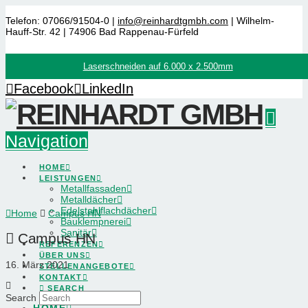
Telefon: 07066/91504-0 |
info@reinhardtgmbh.com
| Wilhelm-
Hauff-Str. 42 | 74906 Bad Rappenau-Fürfeld
Laserschneiden auf 6.000 x 2.500mm
Facebook
LinkedIn
Navigation
HOME
LEISTUNGEN
Metallfassaden
Metalldächer
Edelstahlflachdächer
Home
Campus HN
Bauklempnerei
Sanitär
Campus HN
REFERENZEN
ÜBER UNS
16. März 2021
STELLENANGEBOTE
KONTAKT
SEARCH
Search