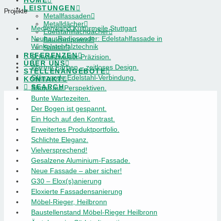
HOME
LEISTUNGEN
Projekte
Metallfassaden
Metalldächer
Medienwand Kulturmeile Stuttgart
Edelstahlflachdächer
Neubau Radiosender: Edelstahlfassade in
Bauklempnerei
Winkelstehfalztechnik
Sanitär
REFERENZEN
Schwarzwälder Präzision.
ÜBER UNS
Warme Farben – zeitloses Design.
STELLENANGEBOTE
Glänzende Edelstahl-Verbindung.
KONTAKT
SEARCH
Shops mit Perspektiven.
Bunte Wartezeiten.
Der Bogen ist gespannt.
Ein Hoch auf den Kontrast.
Erweitertes Produktportfolio.
Schlichte Eleganz.
Vielversprechend!
Gesalzene Aluminium-Fassade.
Neue Fassade – aber sicher!
G30 – Elox(s)anierung
Eloxierte Fassadensanierung
Möbel-Rieger, Heilbronn
Baustellenstand Möbel-Rieger Heilbronn