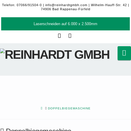
Telefon: 07066/91504-0 |
info@reinhardtgmbh.com
| Wilhelm-Hauff-Str. 42 |
74906 Bad Rappenau-Fürfeld
Laserschneiden auf 6.000 x 2.500mm
Facebook
LinkedIn
N
HOME
DOPPELBIEGEMASCHINE