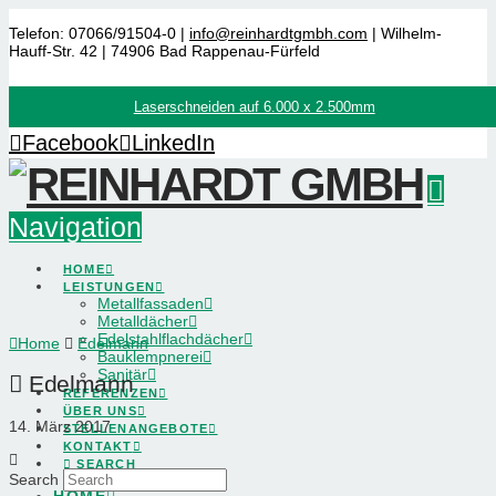
Telefon: 07066/91504-0 |
info@reinhardtgmbh.com
| Wilhelm-
Hauff-Str. 42 | 74906 Bad Rappenau-Fürfeld
Laserschneiden auf 6.000 x 2.500mm
Facebook
LinkedIn
Navigation
HOME
LEISTUNGEN
Metallfassaden
Metalldächer
Edelstahlflachdächer
Home
Edelmann
Bauklempnerei
Sanitär
Edelmann
REFERENZEN
ÜBER UNS
14. März 2017
STELLENANGEBOTE
KONTAKT
SEARCH
Search