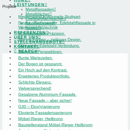
HOME
LEISTUNGEN
Projekte
Metallfassaden
Metalldächer
Medienwand Kulturmeile Stuttgart
Edelstahlflachdächer
Neubau Radiosender: Edelstahlfassade in
Bauklempnerei
Winkelstehfalztechnik
Sanitär
REFERENZEN
Schwarzwälder Präzision.
ÜBER UNS
Warme Farben – zeitloses Design.
STELLENANGEBOTE
Glänzende Edelstahl-Verbindung.
KONTAKT
SEARCH
Shops mit Perspektiven.
Bunte Wartezeiten.
Der Bogen ist gespannt.
Ein Hoch auf den Kontrast.
Erweitertes Produktportfolio.
Schlichte Eleganz.
Vielversprechend!
Gesalzene Aluminium-Fassade.
Neue Fassade – aber sicher!
G30 – Elox(s)anierung
Eloxierte Fassadensanierung
Möbel-Rieger, Heilbronn
Baustellenstand Möbel-Rieger Heilbronn