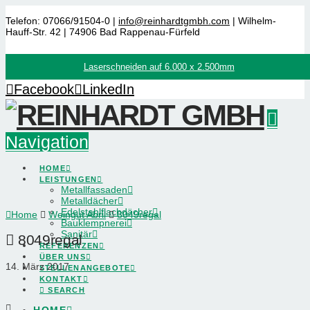
Telefon: 07066/91504-0 |
info@reinhardtgmbh.com
| Wilhelm-
Hauff-Str. 42 | 74906 Bad Rappenau-Fürfeld
Laserschneiden auf 6.000 x 2.500mm
Facebook
LinkedIn
Navigation
HOME
LEISTUNGEN
Metallfassaden
Metalldächer
Edelstahlflachdächer
Home
Weingut Abril
8049regal
Bauklempnerei
Sanitär
8049regal
REFERENZEN
ÜBER UNS
14. März 2017
STELLENANGEBOTE
KONTAKT
SEARCH