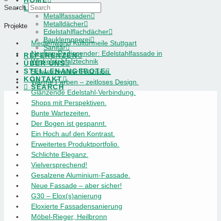
HOME
Search
LEISTUNGEN
Metallfassaden
Metalldächer
Projekte
Edelstahlflachdächer
Bauklempnerei
Medienwand Kulturmeile Stuttgart
Sanitär
Neubau Radiosender: Edelstahlfassade in
REFERENZEN
Winkelstehfalztechnik
ÜBER UNS
STELLENANGEBOTE
Schwarzwälder Präzision.
KONTAKT
Warme Farben – zeitloses Design.
SEARCH
Glänzende Edelstahl-Verbindung.
Shops mit Perspektiven.
Bunte Wartezeiten.
Der Bogen ist gespannt.
Ein Hoch auf den Kontrast.
Erweitertes Produktportfolio.
Schlichte Eleganz.
Vielversprechend!
Gesalzene Aluminium-Fassade.
Neue Fassade – aber sicher!
G30 – Elox(s)anierung
Eloxierte Fassadensanierung
Möbel-Rieger, Heilbronn