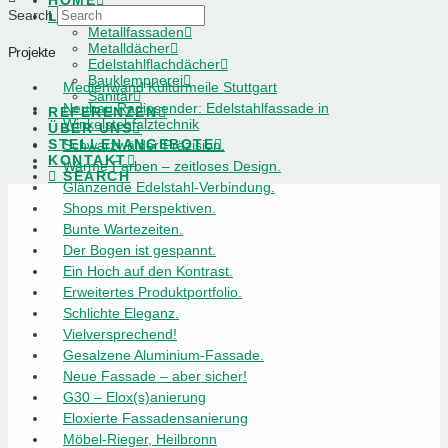
HOME
Search
LEISTUNGEN
Metallfassaden
Metalldächer
Projekte
Edelstahlflachdächer
Bauklempnerei
Medienwand Kulturmeile Stuttgart
Sanitär
Neubau Radiosender: Edelstahlfassade in
REFERENZEN
Winkelstehfalztechnik
ÜBER UNS
STELLENANGEBOTE
Schwarzwälder Präzision.
KONTAKT
Warme Farben – zeitloses Design.
SEARCH
Glänzende Edelstahl-Verbindung.
Shops mit Perspektiven.
Bunte Wartezeiten.
Der Bogen ist gespannt.
Ein Hoch auf den Kontrast.
Erweitertes Produktportfolio.
Schlichte Eleganz.
Vielversprechend!
Gesalzene Aluminium-Fassade.
Neue Fassade – aber sicher!
G30 – Elox(s)anierung
Eloxierte Fassadensanierung
Möbel-Rieger, Heilbronn