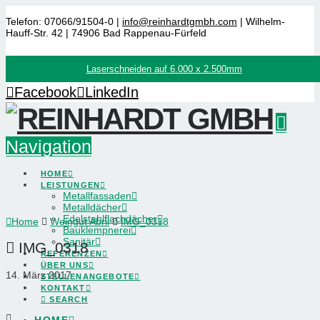
Telefon: 07066/91504-0 |
info@reinhardtgmbh.com
| Wilhelm-
Hauff-Str. 42 | 74906 Bad Rappenau-Fürfeld
Laserschneiden auf 6.000 x 2.500mm
Facebook
LinkedIn
Navigation
HOME
LEISTUNGEN
Metallfassaden
Metalldächer
Edelstahlflachdächer
Home
Weingut Abril
IMG_0318
Bauklempnerei
Sanitär
IMG_0318
REFERENZEN
ÜBER UNS
14. März 2017
STELLENANGEBOTE
KONTAKT
SEARCH