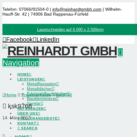
Telefon: 07066/91504-0 |
info@reinhardtgmbh.com
| Wilhelm-
Hauff-Str. 42 | 74906 Bad Rappenau-Fürfeld
Laserschneiden auf 6.000 x 2.500mm
Facebook
LinkedIn
Navigation
HOME
LEISTUNGEN
Metallfassaden
Metalldächer
Edelstahlflachdächer
Home
Kreissparkasse
ksk9766
Bauklempnerei
Sanitär
ksk9766
REFERENZEN
ÜBER UNS
14. März 2017
STELLENANGEBOTE
KONTAKT
SEARCH