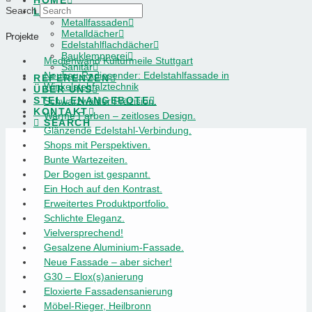
HOME
Search
LEISTUNGEN
Metallfassaden
Metalldächer
Projekte
Edelstahlflachdächer
Bauklempnerei
Medienwand Kulturmeile Stuttgart
Sanitär
Neubau Radiosender: Edelstahlfassade in
REFERENZEN
Winkelstehfalztechnik
ÜBER UNS
STELLENANGEBOTE
Schwarzwälder Präzision.
KONTAKT
Warme Farben – zeitloses Design.
SEARCH
Glänzende Edelstahl-Verbindung.
Shops mit Perspektiven.
Bunte Wartezeiten.
Der Bogen ist gespannt.
Ein Hoch auf den Kontrast.
Erweitertes Produktportfolio.
Schlichte Eleganz.
Vielversprechend!
Gesalzene Aluminium-Fassade.
Neue Fassade – aber sicher!
G30 – Elox(s)anierung
Eloxierte Fassadensanierung
Möbel-Rieger, Heilbronn