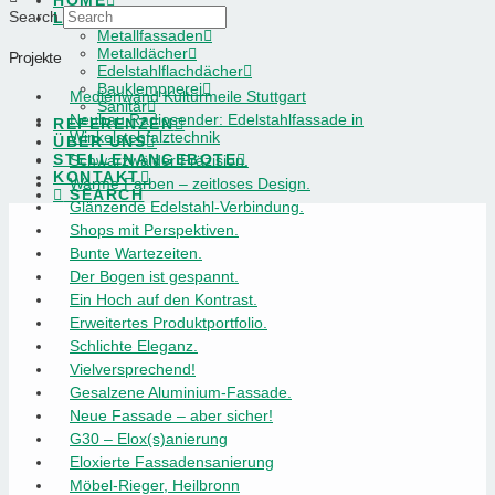
HOME
Search
LEISTUNGEN
Metallfassaden
Metalldächer
Projekte
Edelstahlflachdächer
Bauklempnerei
Medienwand Kulturmeile Stuttgart
Sanitär
Neubau Radiosender: Edelstahlfassade in
REFERENZEN
Winkelstehfalztechnik
ÜBER UNS
STELLENANGEBOTE
Schwarzwälder Präzision.
KONTAKT
Warme Farben – zeitloses Design.
SEARCH
Glänzende Edelstahl-Verbindung.
Shops mit Perspektiven.
Bunte Wartezeiten.
Der Bogen ist gespannt.
Ein Hoch auf den Kontrast.
Erweitertes Produktportfolio.
Schlichte Eleganz.
Vielversprechend!
Gesalzene Aluminium-Fassade.
Neue Fassade – aber sicher!
G30 – Elox(s)anierung
Eloxierte Fassadensanierung
Möbel-Rieger, Heilbronn