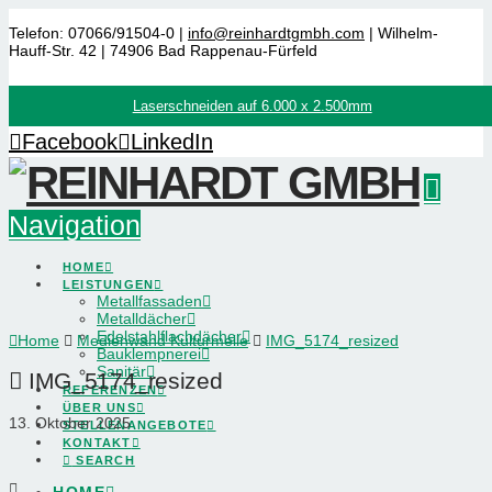
Telefon: 07066/91504-0 |
info@reinhardtgmbh.com
| Wilhelm-
Hauff-Str. 42 | 74906 Bad Rappenau-Fürfeld
Laserschneiden auf 6.000 x 2.500mm
Facebook
LinkedIn
Navigation
HOME
LEISTUNGEN
Metallfassaden
Metalldächer
Edelstahlflachdächer
Home
Medienwand Kulturmeile
IMG_5174_resized
Bauklempnerei
Sanitär
IMG_5174_resized
REFERENZEN
ÜBER UNS
13. Oktober 2025
STELLENANGEBOTE
KONTAKT
SEARCH