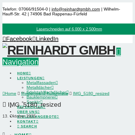
Telefon: 07066/91504-0 |
info@reinhardtgmbh.com
| Wilhelm-
Hauff-Str. 42 | 74906 Bad Rappenau-Fürfeld
Laserschneiden auf 6.000 x 2.500mm
Facebook
LinkedIn
Navigation
HOME
LEISTUNGEN
Metallfassaden
Metalldächer
Edelstahlflachdächer
Home
Medienwand Kulturmeile
IMG_5180_resized
Bauklempnerei
Sanitär
IMG_5180_resized
REFERENZEN
ÜBER UNS
13. Oktober 2025
STELLENANGEBOTE
KONTAKT
SEARCH