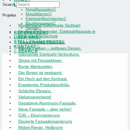
HOME
Search
LEISTUNGEN
Metallfassaden
Metalldächer
Projekte
Edelstahlflachdächer
Bauklempnerei
Medienwand Kulturmeile Stuttgart
Sanitär
Neubau Radiosender: Edelstahlfassade in
REFERENZEN
Winkelstehfalztechnik
ÜBER UNS
STELLENANGEBOTE
Schwarzwälder Präzision.
KONTAKT
Warme Farben – zeitloses Design.
SEARCH
Glänzende Edelstahl-Verbindung.
Shops mit Perspektiven.
Bunte Wartezeiten.
Der Bogen ist gespannt.
Ein Hoch auf den Kontrast.
Erweitertes Produktportfolio.
Schlichte Eleganz.
Vielversprechend!
Gesalzene Aluminium-Fassade.
Neue Fassade – aber sicher!
G30 – Elox(s)anierung
Eloxierte Fassadensanierung
Möbel-Rieger, Heilbronn