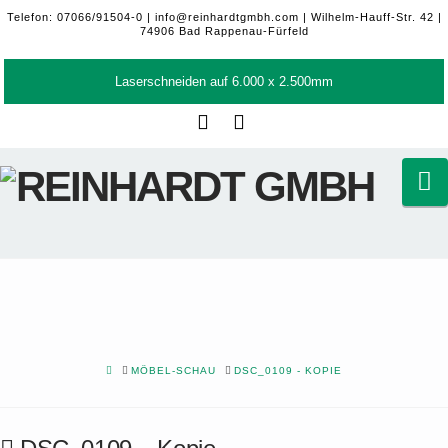
Telefon: 07066/91504-0 |
info@reinhardtgmbh.com
| Wilhelm-Hauff-Str. 42 |
74906 Bad Rappenau-Fürfeld
Laserschneiden auf 6.000 x 2.500mm
Facebook
LinkedIn
N
HOME
MÖBEL-SCHAU
DSC_0109 - KOPIE