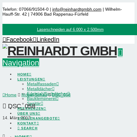
Telefon: 07066/91504-0 |
info@reinhardtgmbh.com
| Wilhelm-
Hauff-Str. 42 | 74906 Bad Rappenau-Fürfeld
Laserschneiden auf 6.000 x 2.500mm
Facebook
LinkedIn
Navigation
HOME
LEISTUNGEN
Metallfassaden
Metalldächer
Edelstahlflachdächer
Home
Möbel-Schau
DSC_058
Bauklempnerei
Sanitär
DSC_058
REFERENZEN
ÜBER UNS
14. März 2017
STELLENANGEBOTE
KONTAKT
SEARCH