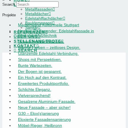
HOME
Search
LEISTUNGEN
Metallfassaden
Metalldächer
Projekte
Edelstahlflachdächer
Bauklempnerei
Medienwand Kulturmeile Stuttgart
Sanitär
Neubau Radiosender: Edelstahlfassade in
REFERENZEN
Winkelstehfalztechnik
ÜBER UNS
STELLENANGEBOTE
Schwarzwälder Präzision.
KONTAKT
Warme Farben – zeitloses Design.
SEARCH
Glänzende Edelstahl-Verbindung.
Shops mit Perspektiven.
Bunte Wartezeiten.
Der Bogen ist gespannt.
Ein Hoch auf den Kontrast.
Erweitertes Produktportfolio.
Schlichte Eleganz.
Vielversprechend!
Gesalzene Aluminium-Fassade.
Neue Fassade – aber sicher!
G30 – Elox(s)anierung
Eloxierte Fassadensanierung
Möbel-Rieger, Heilbronn