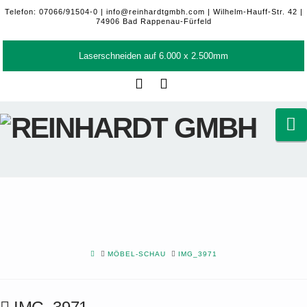
Telefon: 07066/91504-0 |
info@reinhardtgmbh.com
| Wilhelm-Hauff-Str. 42 |
74906 Bad Rappenau-Fürfeld
Laserschneiden auf 6.000 x 2.500mm
Facebook
LinkedIn
N
HOME
MÖBEL-SCHAU
IMG_3971