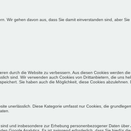
ern. Wir gehen davon aus, dass Sie damit einverstanden sind, aber S
eren durch die Website zu verbessern. Aus diesen Cookies werden die 
slich sind. Wir verwenden auch Cookies von Drittanbietern, die uns he
eichert. Sie haben auch die Möglichkeit, diese Cookies abzulehnen. D
site unerlässlich. Diese Kategorie umfasst nur Cookies, die grundlege
aten.
lich sind und insbesondere zur Erhebung personenbezogener Daten über
n Google Analytics. Es ist zwingend erforderlich, dass Sie hierfür di