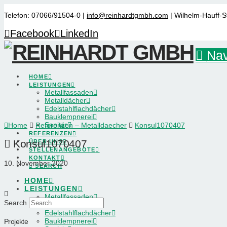
Telefon: 07066/91504-0 |
info@reinhardtgmbh.com
| Wilhelm-Hauff-S
Facebook
LinkedIn
Nav
HOME
LEISTUNGEN
Metallfassaden
Metalldächer
Edelstahlflachdächer
Bauklempnerei
Sanitär
Home
Referenzen – Metalldaecher
Konsul1070407
REFERENZEN
Konsul1070407
ÜBER UNS
STELLENANGEBOTE
KONTAKT
10. November 2020
SEARCH
HOME
LEISTUNGEN
Metallfassaden
Search
Metalldächer
Edelstahlflachdächer
Bauklempnerei
Projekte