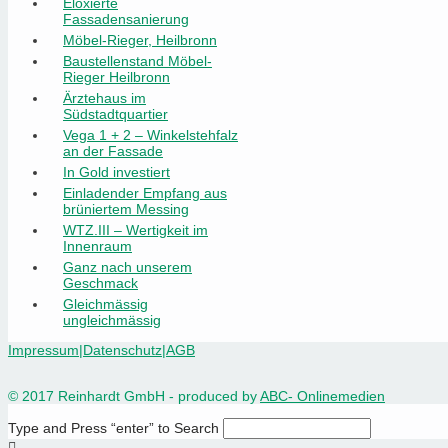
Eloxierte
Fassadensanierung
Möbel-Rieger, Heilbronn
Baustellenstand Möbel-
Rieger Heilbronn
Ärztehaus im
Südstadtquartier
Vega 1 + 2 – Winkelstehfalz
an der Fassade
In Gold investiert
Einladender Empfang aus
brüniertem Messing
WTZ.III – Wertigkeit im
Innenraum
Ganz nach unserem
Geschmack
Gleichmässig
ungleichmässig
Impressum
|
Datenschutz
|
AGB
© 2017 Reinhardt GmbH - produced by
ABC- Onlinemedien
Type and Press “enter” to Search