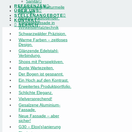
Sanitär
REFERENZEN
Medienwand Kulturmeile
ÜBER UNS
Stuttgart
STELLENANGEBOTE
Neubau Radiosender:
KONTAKT
Edelstahlfassade in
SEARCH
Winkelstehfalztechnik
Schwarzwälder Präzision.
Warme Farben – zeitloses
Design.
Glänzende Edelstahl-
Verbindung.
Shops mit Perspektiven.
Bunte Wartezeiten.
Der Bogen ist gespannt.
Ein Hoch auf den Kontrast.
Erweitertes Produktportfolio.
Schlichte Eleganz.
Vielversprechend!
Gesalzene Aluminium-
Fassade.
Neue Fassade – aber
sicher!
G30 – Elox(s)anierung