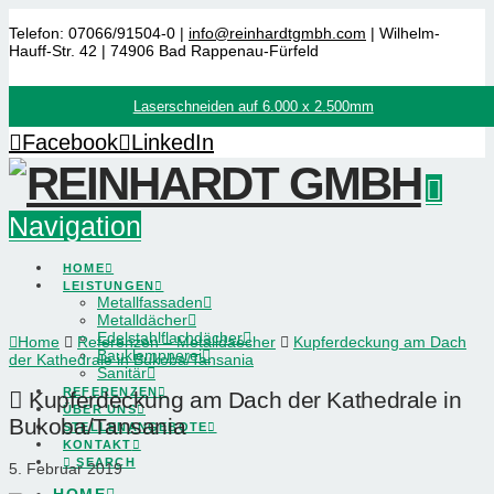
Telefon: 07066/91504-0 |
info@reinhardtgmbh.com
| Wilhelm-
Hauff-Str. 42 | 74906 Bad Rappenau-Fürfeld
Laserschneiden auf 6.000 x 2.500mm
Facebook
LinkedIn
Navigation
HOME
LEISTUNGEN
Metallfassaden
Metalldächer
Edelstahlflachdächer
Home
Referenzen – Metalldaecher
Kupferdeckung am Dach
Bauklempnerei
der Kathedrale in Bukoba/Tansania
Sanitär
REFERENZEN
Kupferdeckung am Dach der Kathedrale in
ÜBER UNS
Bukoba/Tansania
STELLENANGEBOTE
KONTAKT
SEARCH
5. Februar 2019