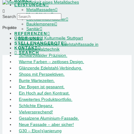
HOME
LEISTUNGEN
Metallfassaden
Metalldächer
Search
Edelstahlflachdächer
Bauklempnerei
Projekte
Sanitär
REFERENZEN
Medienwand Kulturmeile Stuttgart
ÜBER UNS
STELLENANGEBOTE
Neubau Radiosender: Edelstahlfassade in
KONTAKT
Winkelstehfalztechnik
SEARCH
Schwarzwälder Präzision.
Warme Farben – zeitloses Design.
Glänzende Edelstahl-Verbindung.
Shops mit Perspektiven.
Bunte Wartezeiten.
Der Bogen ist gespannt.
Ein Hoch auf den Kontrast.
Erweitertes Produktportfolio.
Schlichte Eleganz.
Vielversprechend!
Gesalzene Aluminium-Fassade.
Neue Fassade – aber sicher!
G30 – Elox(s)anierung