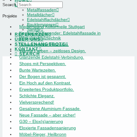
HOME
Search
LEISTUNGEN
Metallfassaden
Metalldächer
Projekte
Edelstahlflachdächer
Bauklempnerei
Medienwand Kulturmeile Stuttgart
Sanitär
Neubau Radiosender: Edelstahlfassade in
REFERENZEN
Winkelstehfalztechnik
ÜBER UNS
STELLENANGEBOTE
Schwarzwälder Präzision.
KONTAKT
Warme Farben – zeitloses Design.
SEARCH
Glänzende Edelstahl-Verbindung.
Shops mit Perspektiven.
Bunte Wartezeiten.
Der Bogen ist gespannt.
Ein Hoch auf den Kontrast.
Erweitertes Produktportfolio.
Schlichte Eleganz.
Vielversprechend!
Gesalzene Aluminium-Fassade.
Neue Fassade – aber sicher!
G30 – Elox(s)anierung
Eloxierte Fassadensanierung
Möbel-Rieger, Heilbronn