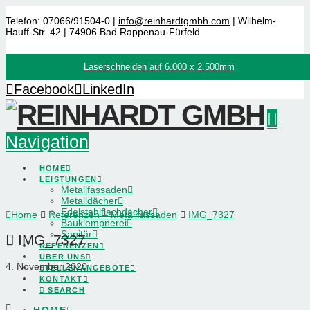
Telefon: 07066/91504-0 |
info@reinhardtgmbh.com
| Wilhelm-
Hauff-Str. 42 | 74906 Bad Rappenau-Fürfeld
Laserschneiden auf 6.000 x 2.500mm
Facebook
LinkedIn
Navigation
HOME
LEISTUNGEN
Metallfassaden
Metalldächer
Edelstahlflachdächer
Home
Referenzen – Metallfassaden
IMG_7327
Bauklempnerei
Sanitär
IMG_7327
REFERENZEN
ÜBER UNS
4. November 2020
STELLENANGEBOTE
KONTAKT
SEARCH