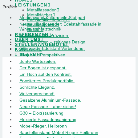
HOME
LEISTUNGEN
Projekte
Metallfassaden
Metalldächer
Medienwand Kulturmeile Stuttgart
Edelstahlflachdächer
Neubau Radiosender: Edelstahlfassade in
Bauklempnerei
Winkelstehfalztechnik
Sanitär
REFERENZEN
Schwarzwälder Präzision.
ÜBER UNS
Warme Farben – zeitloses Design.
STELLENANGEBOTE
Glänzende Edelstahl-Verbindung.
KONTAKT
SEARCH
Shops mit Perspektiven.
Bunte Wartezeiten.
Der Bogen ist gespannt.
Ein Hoch auf den Kontrast.
Erweitertes Produktportfolio.
Schlichte Eleganz.
Vielversprechend!
Gesalzene Aluminium-Fassade.
Neue Fassade – aber sicher!
G30 – Elox(s)anierung
Eloxierte Fassadensanierung
Möbel-Rieger, Heilbronn
Baustellenstand Möbel-Rieger Heilbronn