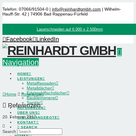
Telefon: 07066/91504-0 |
info@reinhardtgmbh.com
| Wilhelm-
Hauff-Str. 42 | 74906 Bad Rappenau-Fürfeld
Laserschneiden auf 6.000 x 2.500mm
Facebook
LinkedIn
Navigation
HOME
LEISTUNGEN
Metallfassaden
Metalldächer
Edelstahlflachdächer
Home
Referenzen
Bauklempnerei
Sanitär
Referenzen
REFERENZEN
ÜBER UNS
20. Februar 2017
STELLENANGEBOTE
KONTAKT
SEARCH
Search