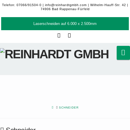
Telefon: 07066/91504-0 |
info@reinhardtgmbh.com
| Wilhelm-Hauff-Str. 42 |
74906 Bad Rappenau-Fürfeld
Laserschneiden auf 6.000 x 2.500mm
Facebook
LinkedIn
N
HOME
SCHNEIDER