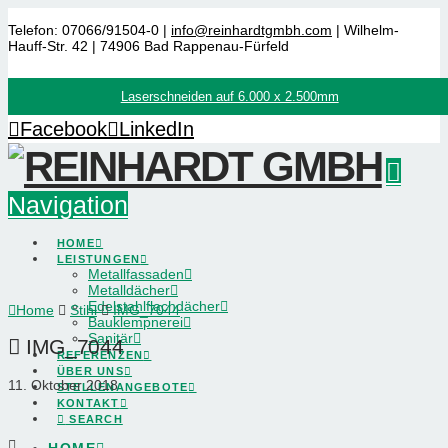
Telefon: 07066/91504-0 |
info@reinhardtgmbh.com
| Wilhelm-
Hauff-Str. 42 | 74906 Bad Rappenau-Fürfeld
Laserschneiden auf 6.000 x 2.500mm
Facebook
LinkedIn
Navigation
HOME
LEISTUNGEN
Metallfassaden
Metalldächer
Edelstahlflachdächer
Home
Stihl
IMG_7044
Bauklempnerei
Sanitär
IMG_7044
REFERENZEN
ÜBER UNS
11. Oktober 2018
STELLENANGEBOTE
KONTAKT
SEARCH