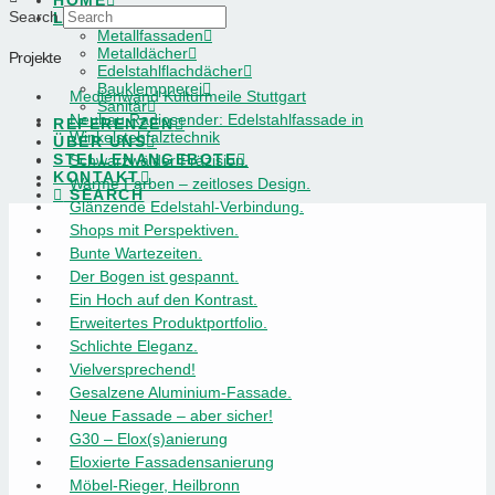
HOME
Search
LEISTUNGEN
Metallfassaden
Metalldächer
Projekte
Edelstahlflachdächer
Bauklempnerei
Medienwand Kulturmeile Stuttgart
Sanitär
Neubau Radiosender: Edelstahlfassade in
REFERENZEN
Winkelstehfalztechnik
ÜBER UNS
STELLENANGEBOTE
Schwarzwälder Präzision.
KONTAKT
Warme Farben – zeitloses Design.
SEARCH
Glänzende Edelstahl-Verbindung.
Shops mit Perspektiven.
Bunte Wartezeiten.
Der Bogen ist gespannt.
Ein Hoch auf den Kontrast.
Erweitertes Produktportfolio.
Schlichte Eleganz.
Vielversprechend!
Gesalzene Aluminium-Fassade.
Neue Fassade – aber sicher!
G30 – Elox(s)anierung
Eloxierte Fassadensanierung
Möbel-Rieger, Heilbronn