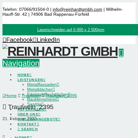
Telefon: 07066/91504-0 |
info@reinhardtgmbh.com
| Wilhelm-
Hauff-Str. 42 | 74906 Bad Rappenau-Fürfeld
Laserschneiden auf 6.000 x 2.500mm
Facebook
LinkedIn
Navigation
HOME
LEISTUNGEN
Metallfassaden
Metalldächer
Edelstahlflachdächer
Home
Trautwein
Trautwein_2395
Bauklempnerei
Sanitär
Trautwein_2395
REFERENZEN
ÜBER UNS
21. Februar 2022
STELLENANGEBOTE
KONTAKT
SEARCH