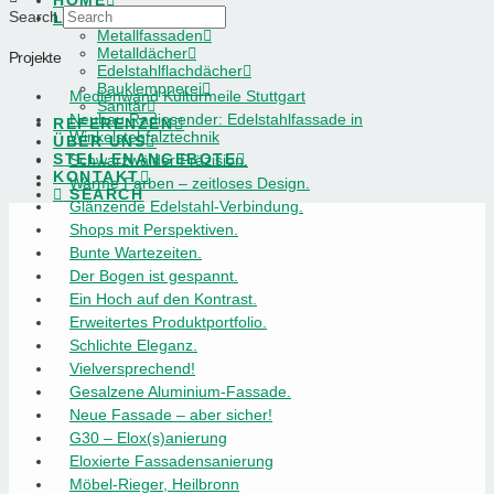
HOME
Search
LEISTUNGEN
Metallfassaden
Metalldächer
Projekte
Edelstahlflachdächer
Bauklempnerei
Medienwand Kulturmeile Stuttgart
Sanitär
Neubau Radiosender: Edelstahlfassade in
REFERENZEN
Winkelstehfalztechnik
ÜBER UNS
STELLENANGEBOTE
Schwarzwälder Präzision.
KONTAKT
Warme Farben – zeitloses Design.
SEARCH
Glänzende Edelstahl-Verbindung.
Shops mit Perspektiven.
Bunte Wartezeiten.
Der Bogen ist gespannt.
Ein Hoch auf den Kontrast.
Erweitertes Produktportfolio.
Schlichte Eleganz.
Vielversprechend!
Gesalzene Aluminium-Fassade.
Neue Fassade – aber sicher!
G30 – Elox(s)anierung
Eloxierte Fassadensanierung
Möbel-Rieger, Heilbronn