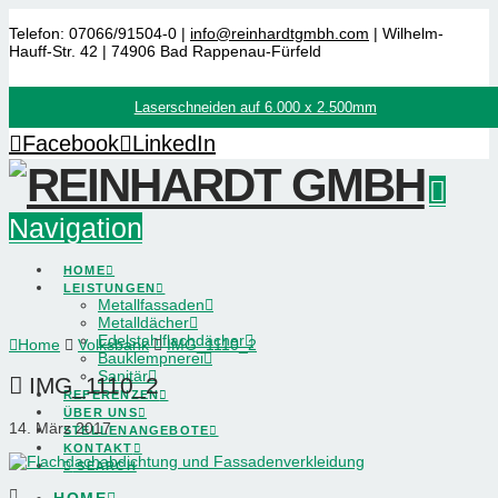
Telefon: 07066/91504-0 |
info@reinhardtgmbh.com
| Wilhelm-
Hauff-Str. 42 | 74906 Bad Rappenau-Fürfeld
Laserschneiden auf 6.000 x 2.500mm
Facebook
LinkedIn
Navigation
HOME
LEISTUNGEN
Metallfassaden
Metalldächer
Edelstahlflachdächer
Home
Volksbank
IMG_1110_2
Bauklempnerei
Sanitär
IMG_1110_2
REFERENZEN
ÜBER UNS
14. März 2017
STELLENANGEBOTE
KONTAKT
SEARCH