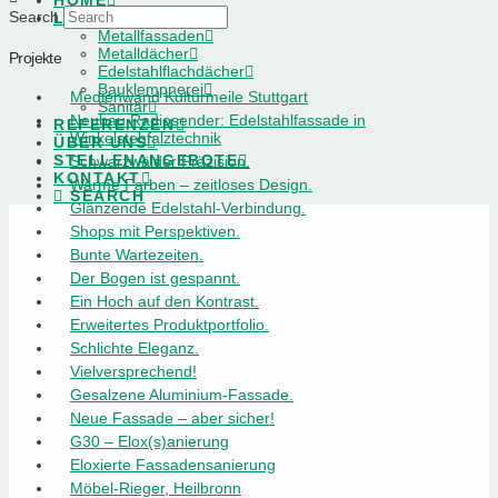
HOME
Search
LEISTUNGEN
Metallfassaden
Metalldächer
Projekte
Edelstahlflachdächer
Bauklempnerei
Medienwand Kulturmeile Stuttgart
Sanitär
Neubau Radiosender: Edelstahlfassade in
REFERENZEN
Winkelstehfalztechnik
ÜBER UNS
STELLENANGEBOTE
Schwarzwälder Präzision.
KONTAKT
Warme Farben – zeitloses Design.
SEARCH
Glänzende Edelstahl-Verbindung.
Shops mit Perspektiven.
Bunte Wartezeiten.
Der Bogen ist gespannt.
Ein Hoch auf den Kontrast.
Erweitertes Produktportfolio.
Schlichte Eleganz.
Vielversprechend!
Gesalzene Aluminium-Fassade.
Neue Fassade – aber sicher!
G30 – Elox(s)anierung
Eloxierte Fassadensanierung
Möbel-Rieger, Heilbronn