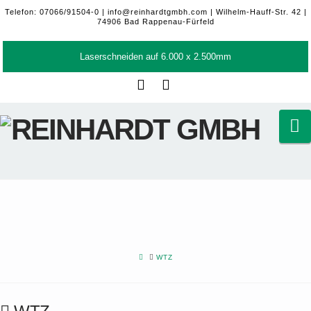
Telefon: 07066/91504-0 |
info@reinhardtgmbh.com
| Wilhelm-Hauff-Str. 42 |
74906 Bad Rappenau-Fürfeld
Laserschneiden auf 6.000 x 2.500mm
Facebook
LinkedIn
N
HOME
WTZ