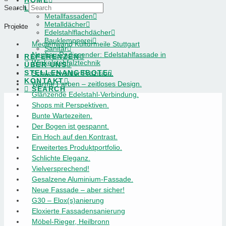
HOME
Search
LEISTUNGEN
Metallfassaden
Metalldächer
Projekte
Edelstahlflachdächer
Bauklempnerei
Medienwand Kulturmeile Stuttgart
Sanitär
Neubau Radiosender: Edelstahlfassade in
REFERENZEN
Winkelstehfalztechnik
ÜBER UNS
STELLENANGEBOTE
Schwarzwälder Präzision.
KONTAKT
Warme Farben – zeitloses Design.
SEARCH
Glänzende Edelstahl-Verbindung.
Shops mit Perspektiven.
Bunte Wartezeiten.
Der Bogen ist gespannt.
Ein Hoch auf den Kontrast.
Erweitertes Produktportfolio.
Schlichte Eleganz.
Vielversprechend!
Gesalzene Aluminium-Fassade.
Neue Fassade – aber sicher!
G30 – Elox(s)anierung
Eloxierte Fassadensanierung
Möbel-Rieger, Heilbronn