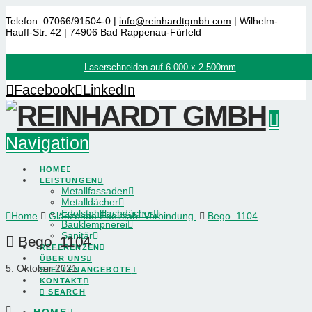
Telefon: 07066/91504-0 |
info@reinhardtgmbh.com
| Wilhelm-
Hauff-Str. 42 | 74906 Bad Rappenau-Fürfeld
Laserschneiden auf 6.000 x 2.500mm
Facebook
LinkedIn
Navigation
HOME
LEISTUNGEN
Metallfassaden
Metalldächer
Edelstahlflachdächer
Home
Glänzende Edelstahl-Verbindung.
Bego_1104
Bauklempnerei
Sanitär
Bego_1104
REFERENZEN
ÜBER UNS
5. Oktober 2021
STELLENANGEBOTE
KONTAKT
SEARCH