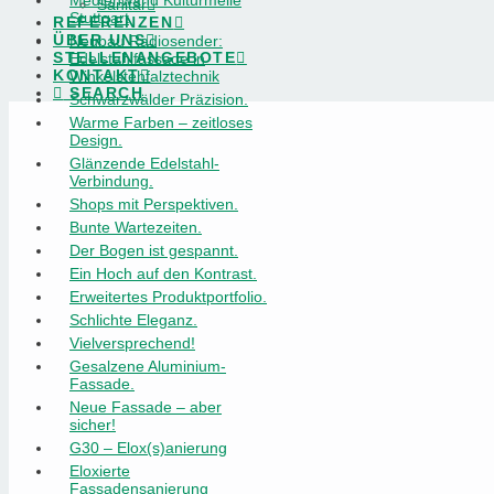
Sanitär
Stuttgart
REFERENZEN
ÜBER UNS
Neubau Radiosender:
STELLENANGEBOTE
Edelstahlfassade in
KONTAKT
Winkelstehfalztechnik
SEARCH
Schwarzwälder Präzision.
Warme Farben – zeitloses
Design.
Glänzende Edelstahl-
Verbindung.
Shops mit Perspektiven.
Bunte Wartezeiten.
Der Bogen ist gespannt.
Ein Hoch auf den Kontrast.
Erweitertes Produktportfolio.
Schlichte Eleganz.
Vielversprechend!
Gesalzene Aluminium-
Fassade.
Neue Fassade – aber
sicher!
G30 – Elox(s)anierung
Eloxierte
Fassadensanierung