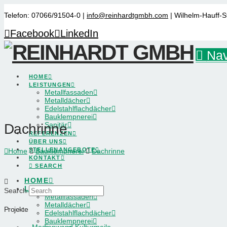
Telefon: 07066/91504-0 |
info@reinhardtgmbh.com
| Wilhelm-Hauff-S
Facebook
LinkedIn
Nav
HOME
LEISTUNGEN
Metallfassaden
Metalldächer
Edelstahlflachdächer
Bauklempnerei
Sanitär
Dachrinne
REFERENZEN
ÜBER UNS
STELLENANGEBOTE
Home
Bauklempnerei
Dachrinne
KONTAKT
SEARCH
HOME
LEISTUNGEN
Search
Metallfassaden
Metalldächer
Projekte
Edelstahlflachdächer
Bauklempnerei
Medienwand Kulturmeile