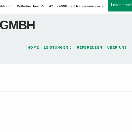
Laserschnei
mbh.com
| Wilhelm-Hauff-Str. 42 | 74906 Bad Rappenau-Fürfeld
HOME
LEISTUNGEN
REFERENZEN
ÜBER UNS