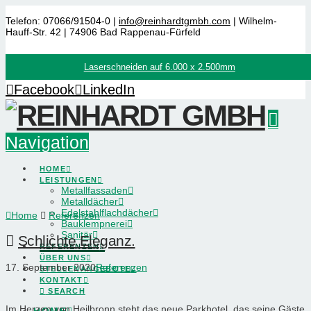
Telefon: 07066/91504-0 |
info@reinhardtgmbh.com
| Wilhelm-
Hauff-Str. 42 | 74906 Bad Rappenau-Fürfeld
Laserschneiden auf 6.000 x 2.500mm
Facebook
LinkedIn
Navigation
HOME
LEISTUNGEN
Metallfassaden
Metalldächer
Edelstahlflachdächer
Home
Referenzen
Bauklempnerei
Sanitär
Schlichte Eleganz.
REFERENZEN
ÜBER UNS
17. September 2020
Referenzen
STELLENANGEBOTE
KONTAKT
SEARCH
Im Herzen von Heilbronn steht das neue Parkhotel, das seine Gäste