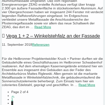
Aluminiumfassade umgesetzt. Das vom regionalen
Energieversorger ZEAG erstellte Ärztehaus verfügt über knapp
2.300 qm äußere Fassadenfläche in stückeloxiertem Aluminium. Auf
vier Obergeschossen haben wir insgesamt 244 Fenster mit verdeckt
liegenden Raffstoreführungen eingefasst. Im Erdgeschoss
verkleidet unsere Metallfassade die Anschlussbereiche der
Pfostenriegelfassade sowie vor allem das neue Schaltwerk der
ZEAG, das dort im …
Read More
Vega 1 + 2 – Winkelstehfalz an der Fassade
11. September 2018
Referenzen
Für die Heilbronner Projektentwickler Kruck + Partner durften wir die
Gebäudehülle eines Geschäftshauses im Heilbronner Schwabenhof
realisieren. Auf dem ehemaligen Kasernengelände entstand hier ein
Ensemble aus insgesamt drei Gebäuden aus der Feder des
Architekturbüros Mattes Riglewski. Allen gemein ist die markante
Metallfassade in Winkelstehfalztechnik, die gebäudeumlaufend die
Sonnenschutzelemente beherbergt. Zum Einsatz kam hier ein
coloriertes Edelstahl, geprägt und geschliffen. In …
Read More
Page 2 of 4
←
1
2