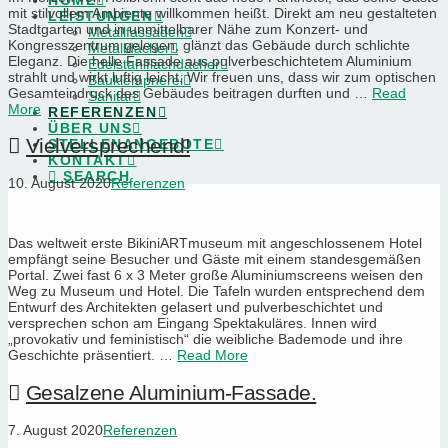
HOME
mit stilvollem Ambiente willkommen heißt. Direkt am neu gestalteten
LEISTUNGEN
Stadtgarten und in unmittelbarer Nähe zum Konzert- und
Metallfassaden
Kongresszentrum gelegen, glänzt das Gebäude durch schlichte
Metalldächer
Eleganz. Die helle Fassade aus pulverbeschichtetem Aluminium
Edelstahlflachdächer
strahlt und wirkt luftig leicht. Wir freuen uns, dass wir zum optischen
Bauklempnerei
Gesamteindruck des Gebäudes beitragen durften und …
Read
Sanitär
More
REFERENZEN
ÜBER UNS
Vielversprechend!
STELLENANGEBOTE
KONTAKT
SEARCH
10. August 2020
Referenzen
Das weltweit erste BikiniARTmuseum mit angeschlossenem Hotel
empfängt seine Besucher und Gäste mit einem standesgemäßen
Portal. Zwei fast 6 x 3 Meter große Aluminiumscreens weisen den
Weg zu Museum und Hotel. Die Tafeln wurden entsprechend dem
Entwurf des Architekten gelasert und pulverbeschichtet und
versprechen schon am Eingang Spektakuläres. Innen wird
„provokativ und feministisch“ die weibliche Bademode und ihre
Geschichte präsentiert. …
Read More
Gesalzene Aluminium-Fassade.
7. August 2020
Referenzen