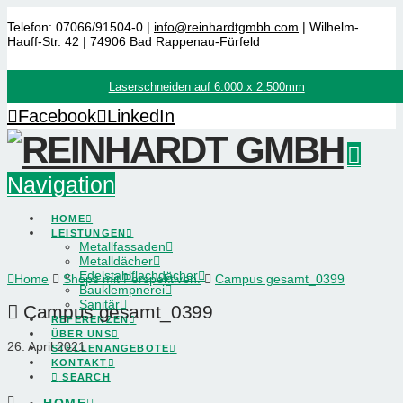
Telefon: 07066/91504-0 |
info@reinhardtgmbh.com
| Wilhelm-
Hauff-Str. 42 | 74906 Bad Rappenau-Fürfeld
Laserschneiden auf 6.000 x 2.500mm
Facebook
LinkedIn
Navigation
HOME
LEISTUNGEN
Metallfassaden
Metalldächer
Edelstahlflachdächer
Home
Shops mit Perspektiven.
Campus gesamt_0399
Bauklempnerei
Sanitär
Campus gesamt_0399
REFERENZEN
ÜBER UNS
26. April 2021
STELLENANGEBOTE
KONTAKT
SEARCH