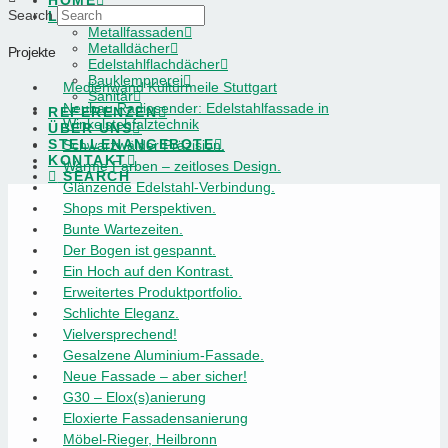
HOME
Search
LEISTUNGEN
Metallfassaden
Metalldächer
Projekte
Edelstahlflachdächer
Bauklempnerei
Medienwand Kulturmeile Stuttgart
Sanitär
Neubau Radiosender: Edelstahlfassade in
REFERENZEN
Winkelstehfalztechnik
ÜBER UNS
STELLENANGEBOTE
Schwarzwälder Präzision.
KONTAKT
Warme Farben – zeitloses Design.
SEARCH
Glänzende Edelstahl-Verbindung.
Shops mit Perspektiven.
Bunte Wartezeiten.
Der Bogen ist gespannt.
Ein Hoch auf den Kontrast.
Erweitertes Produktportfolio.
Schlichte Eleganz.
Vielversprechend!
Gesalzene Aluminium-Fassade.
Neue Fassade – aber sicher!
G30 – Elox(s)anierung
Eloxierte Fassadensanierung
Möbel-Rieger, Heilbronn