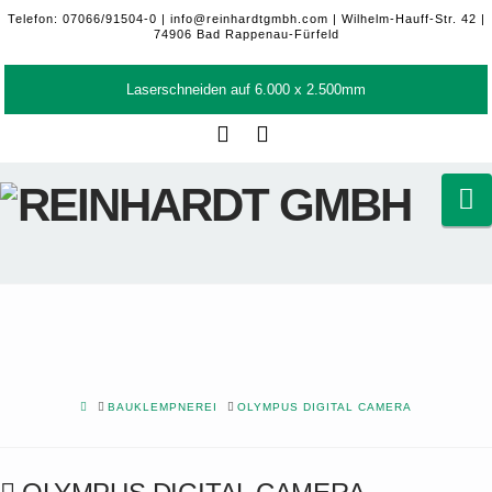
Telefon: 07066/91504-0 |
info@reinhardtgmbh.com
| Wilhelm-Hauff-Str. 42 |
74906 Bad Rappenau-Fürfeld
Laserschneiden auf 6.000 x 2.500mm
Facebook
LinkedIn
N
HOME
BAUKLEMPNEREI
OLYMPUS DIGITAL CAMERA