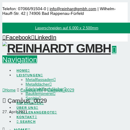
Telefon: 07066/91504-0 |
info@reinhardtgmbh.com
| Wilhelm-
Hauff-Str. 42 | 74906 Bad Rappenau-Fürfeld
Laserschneiden auf 6.000 x 2.500mm
Facebook
LinkedIn
Navigation
HOME
LEISTUNGEN
Metallfassaden
Metalldächer
Edelstahlflachdächer
Home
Campus HN
Campus_0029
Bauklempnerei
Sanitär
Campus_0029
REFERENZEN
ÜBER UNS
27. April 2021
STELLENANGEBOTE
KONTAKT
SEARCH