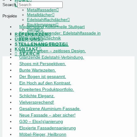
HOME
Search
LEISTUNGEN
Metallfassaden
Metalldächer
Projekte
Edelstahlflachdächer
Bauklempnerei
Medienwand Kulturmeile Stuttgart
Sanitär
Neubau Radiosender: Edelstahlfassade in
REFERENZEN
Winkelstehfalztechnik
ÜBER UNS
STELLENANGEBOTE
Schwarzwälder Präzision.
KONTAKT
Warme Farben – zeitloses Design.
SEARCH
Glänzende Edelstahl-Verbindung.
Shops mit Perspektiven.
Bunte Wartezeiten.
Der Bogen ist gespannt.
Ein Hoch auf den Kontrast.
Erweitertes Produktportfolio.
Schlichte Eleganz.
Vielversprechend!
Gesalzene Aluminium-Fassade.
Neue Fassade – aber sicher!
G30 – Elox(s)anierung
Eloxierte Fassadensanierung
Möbel-Rieger, Heilbronn