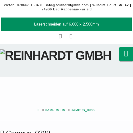
Telefon: 07066/91504-0 |
info@reinhardtgmbh.com
| Wilhelm-Hauff-Str. 42 |
74906 Bad Rappenau-Fürfeld
Laserschneiden auf 6.000 x 2.500mm
Facebook
LinkedIn
N
HOME
CAMPUS HN
CAMPUS_0399