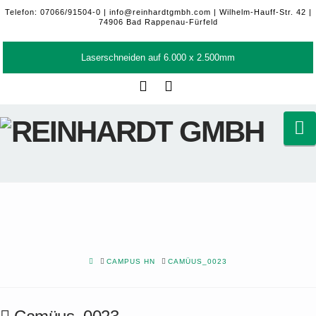
Telefon: 07066/91504-0 |
info@reinhardtgmbh.com
| Wilhelm-Hauff-Str. 42 |
74906 Bad Rappenau-Fürfeld
Laserschneiden auf 6.000 x 2.500mm
Facebook
LinkedIn
N
HOME
CAMPUS HN
CAMÜUS_0023