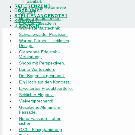
Sanitär
REFERENZEN
Medienwand Kulturmeile
ÜBER UNS
Stuttgart
STELLENANGEBOTE
Neubau Radiosender:
KONTAKT
Edelstahlfassade in
SEARCH
Winkelstehfalztechnik
Schwarzwälder Präzision.
Warme Farben – zeitloses
Design.
Glänzende Edelstahl-
Verbindung.
Shops mit Perspektiven.
Bunte Wartezeiten.
Der Bogen ist gespannt.
Ein Hoch auf den Kontrast.
Erweitertes Produktportfolio.
Schlichte Eleganz.
Vielversprechend!
Gesalzene Aluminium-
Fassade.
Neue Fassade – aber
sicher!
G30 – Elox(s)anierung