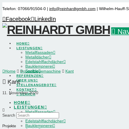
Telefon: 07066/91504-0 |
info@reinhardtgmbh.com
| Wilhelm-Hauff-S
Facebook
LinkedIn
Nav
HOME
LEISTUNGEN
Metallfassaden
Metalldächer
Edelstahlflachdächer
Bauklempnerei
Sanitär
Home
Doppelbiegemaschine
Kant
REFERENZEN
Kant
ÜBER UNS
STELLENANGEBOTE
KONTAKT
11. November 2020
SEARCH
HOME
LEISTUNGEN
Metallfassaden
Search
Metalldächer
Edelstahlflachdächer
Bauklempnerei
Projekte