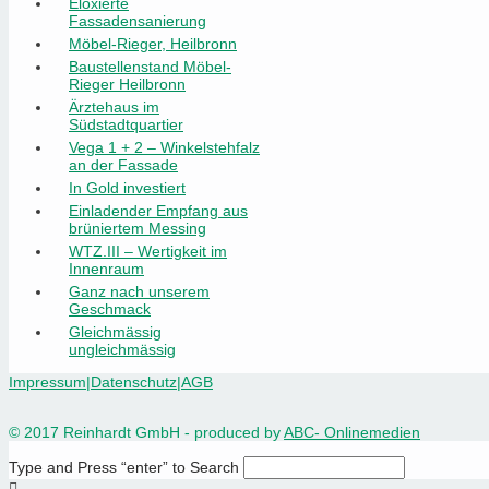
Eloxierte
Fassadensanierung
Möbel-Rieger, Heilbronn
Baustellenstand Möbel-
Rieger Heilbronn
Ärztehaus im
Südstadtquartier
Vega 1 + 2 – Winkelstehfalz
an der Fassade
In Gold investiert
Einladender Empfang aus
brüniertem Messing
WTZ.III – Wertigkeit im
Innenraum
Ganz nach unserem
Geschmack
Gleichmässig
ungleichmässig
Impressum
|
Datenschutz
|
AGB
© 2017 Reinhardt GmbH - produced by
ABC- Onlinemedien
Type and Press “enter” to Search