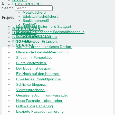
HOME
LEISTUNGEN
Search
Metallfassaden
Metalldächer
Edelstahlflachdächer
Projekte
Bauklempnerei
Sanitär
Medienwand Kulturmeile Stuttgart
REFERENZEN
Neubau Radiosender: Edelstahlfassade in
ÜBER UNS
Winkelstehfalztechnik
STELLENANGEBOTE
KONTAKT
Schwarzwälder Präzision.
SEARCH
Warme Farben – zeitloses Design.
Glänzende Edelstahl-Verbindung.
Shops mit Perspektiven.
Bunte Wartezeiten.
Der Bogen ist gespannt.
Ein Hoch auf den Kontrast.
Erweitertes Produktportfolio.
Schlichte Eleganz.
Vielversprechend!
Gesalzene Aluminium-Fassade.
Neue Fassade – aber sicher!
G30 – Elox(s)anierung
Eloxierte Fassadensanierung