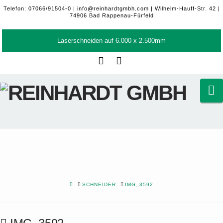
Telefon: 07066/91504-0 |
info@reinhardtgmbh.com
| Wilhelm-Hauff-Str. 42 |
74906 Bad Rappenau-Fürfeld
Laserschneiden auf 6.000 x 2.500mm
Facebook
LinkedIn
N
HOME
SCHNEIDER
IMG_3592