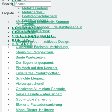
HOME
Search
LEISTUNGEN
Metallfassaden
Metalldächer
Projekte
Edelstahlflachdächer
Bauklempnerei
Medienwand Kulturmeile Stuttgart
Sanitär
Neubau Radiosender: Edelstahlfassade in
REFERENZEN
Winkelstehfalztechnik
ÜBER UNS
STELLENANGEBOTE
Schwarzwälder Präzision.
KONTAKT
Warme Farben – zeitloses Design.
SEARCH
Glänzende Edelstahl-Verbindung.
Shops mit Perspektiven.
Bunte Wartezeiten.
Der Bogen ist gespannt.
Ein Hoch auf den Kontrast.
Erweitertes Produktportfolio.
Schlichte Eleganz.
Vielversprechend!
Gesalzene Aluminium-Fassade.
Neue Fassade – aber sicher!
G30 – Elox(s)anierung
Eloxierte Fassadensanierung
Möbel-Rieger, Heilbronn