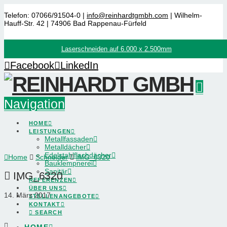
Telefon: 07066/91504-0 |
info@reinhardtgmbh.com
| Wilhelm-
Hauff-Str. 42 | 74906 Bad Rappenau-Fürfeld
Laserschneiden auf 6.000 x 2.500mm
Facebook
LinkedIn
Navigation
HOME
LEISTUNGEN
Metallfassaden
Metalldächer
Edelstahlflachdächer
Home
Schneider
IMG_6320
Bauklempnerei
Sanitär
IMG_6320
REFERENZEN
ÜBER UNS
14. März 2017
STELLENANGEBOTE
KONTAKT
SEARCH