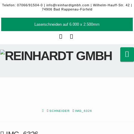
Telefon: 07066/91504-0 |
info@reinhardtgmbh.com
| Wilhelm-Hauff-Str. 42 |
74906 Bad Rappenau-Fürfeld
Laserschneiden auf 6.000 x 2.500mm
Facebook
LinkedIn
N
HOME
SCHNEIDER
IMG_6326