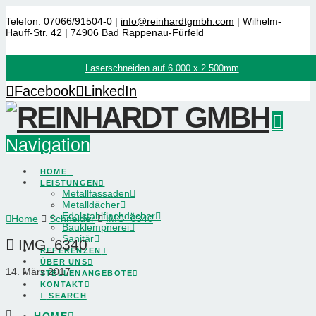
Telefon: 07066/91504-0 |
info@reinhardtgmbh.com
| Wilhelm-
Hauff-Str. 42 | 74906 Bad Rappenau-Fürfeld
Laserschneiden auf 6.000 x 2.500mm
Facebook
LinkedIn
Navigation
HOME
LEISTUNGEN
Metallfassaden
Metalldächer
Edelstahlflachdächer
Home
Schneider
IMG_6340
Bauklempnerei
Sanitär
IMG_6340
REFERENZEN
ÜBER UNS
14. März 2017
STELLENANGEBOTE
KONTAKT
SEARCH