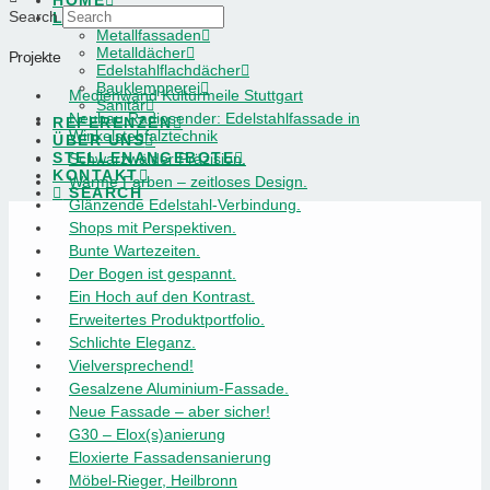
HOME
Search
LEISTUNGEN
Metallfassaden
Metalldächer
Projekte
Edelstahlflachdächer
Bauklempnerei
Medienwand Kulturmeile Stuttgart
Sanitär
Neubau Radiosender: Edelstahlfassade in
REFERENZEN
Winkelstehfalztechnik
ÜBER UNS
STELLENANGEBOTE
Schwarzwälder Präzision.
KONTAKT
Warme Farben – zeitloses Design.
SEARCH
Glänzende Edelstahl-Verbindung.
Shops mit Perspektiven.
Bunte Wartezeiten.
Der Bogen ist gespannt.
Ein Hoch auf den Kontrast.
Erweitertes Produktportfolio.
Schlichte Eleganz.
Vielversprechend!
Gesalzene Aluminium-Fassade.
Neue Fassade – aber sicher!
G30 – Elox(s)anierung
Eloxierte Fassadensanierung
Möbel-Rieger, Heilbronn