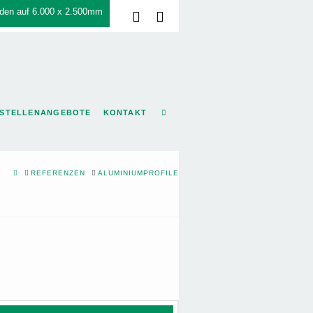
den auf 6.000 x 2.500mm
Facebook
LinkedIn
STELLENANGEBOTE
KONTAKT
HOME
REFERENZEN
ALUMINIUMPROFILE