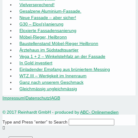
Vielversprechend!
Gesalzene Aluminium-Fassade.
Neue Fassade – aber sicher!
G30 – Elox(s)anierung
Eloxierte Fassadensanierung
Möbel-Rieger, Heilbronn
Baustellenstand Möbel-Rieger Heilbronn
Ärztehaus im Südstadtquartier
Vega 1 + 2 – Winkelstehfalz an der Fassade
In Gold investiert
Einladender Empfang aus brüniertem Messing
WTZ.III – Wertigkeit im Innenraum
Ganz nach unserem Geschmack
Gleichmässig ungleichmässig
Impressum
|
Datenschutz
|
AGB
© 2017 Reinhardt GmbH - produced by
ABC- Onlinemedien
Type and Press “enter” to Search