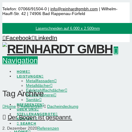
Telefon: 07066/91504-0 |
info@reinhardtgmbh.com
| Wilhelm-
Hauff-Str. 42 | 74906 Bad Rappenau-Fürfeld
Laserschneiden auf 6.000 x 2.500mm
Facebook
LinkedIn
Navigation
HOME
LEISTUNGEN
Metallfassaden
Metalldächer
Edelstahlflachdächer
Tag Archive
Bauklempnerei
Sanitär
REFERENZEN
Home
Referenzen
Dacheindeckung
ÜBER UNS
STELLENANGEBOTE
Der Bogen ist gespannt.
KONTAKT
SEARCH
2. Dezember 2020
Referenzen