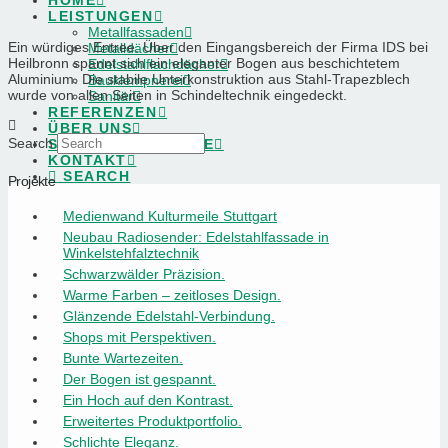
HOME
LEISTUNGEN
Metallfassaden
Ein würdiges Entree. Über den Eingangsbereich der Firma IDS bei
Metalldächer
Heilbronn spannt sich ein eleganter Bogen aus beschichtetem
Edelstahlflachdächer
Aluminium. Die stabile Unterkonstruktion aus Stahl-Trapezblech
Bauklempnerei
wurde von allen Seiten in Schindeltechnik eingedeckt.
Sanitär
REFERENZEN
ÜBER UNS
Search
STELLENANGEBOTE
KONTAKT
SEARCH
Projekte
Medienwand Kulturmeile Stuttgart
Neubau Radiosender: Edelstahlfassade in
Winkelstehfalztechnik
Schwarzwälder Präzision.
Warme Farben – zeitloses Design.
Glänzende Edelstahl-Verbindung.
Shops mit Perspektiven.
Bunte Wartezeiten.
Der Bogen ist gespannt.
Ein Hoch auf den Kontrast.
Erweitertes Produktportfolio.
Schlichte Eleganz.