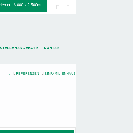
den auf 6.000 x 2.500mm
Facebook
LinkedIn
STELLENANGEBOTE
KONTAKT
HOME
REFERENZEN
EINFAMILIENHAUS