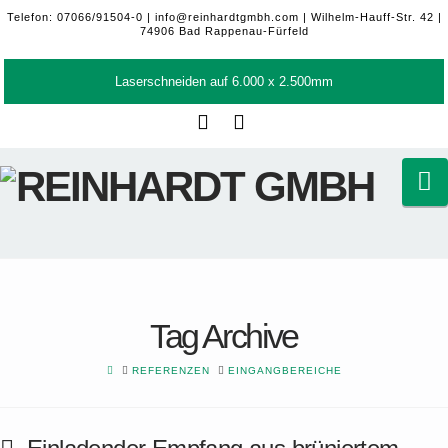
Telefon: 07066/91504-0 |
info@reinhardtgmbh.com
| Wilhelm-Hauff-Str. 42 |
74906 Bad Rappenau-Fürfeld
Laserschneiden auf 6.000 x 2.500mm
Facebook
LinkedIn
N
Tag Archive
HOME
REFERENZEN
EINGANGBEREICHE