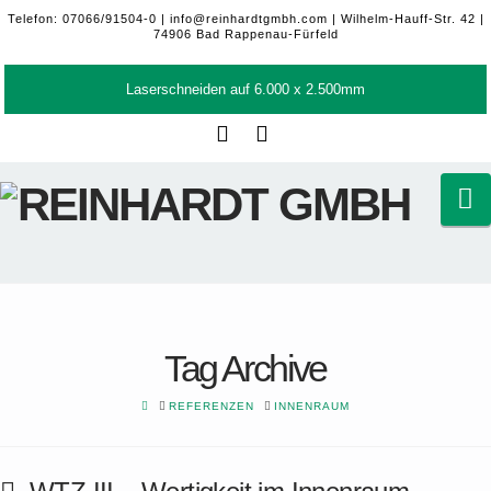
Telefon: 07066/91504-0 |
info@reinhardtgmbh.com
| Wilhelm-Hauff-Str. 42 |
74906 Bad Rappenau-Fürfeld
Laserschneiden auf 6.000 x 2.500mm
Facebook
LinkedIn
N
Tag Archive
HOME
REFERENZEN
INNENRAUM