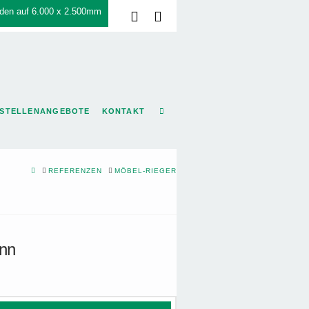
den auf 6.000 x 2.500mm
Facebook
LinkedIn
STELLENANGEBOTE
KONTAKT
HOME
REFERENZEN
MÖBEL-RIEGER
onn